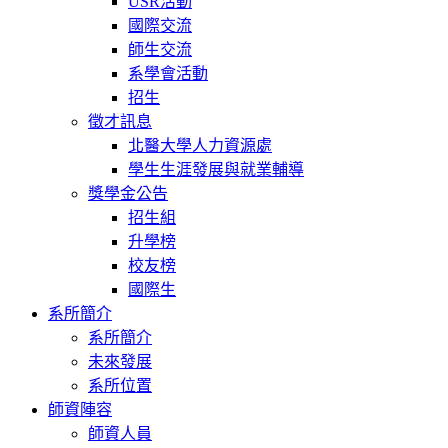
USR活動
國際交流
師生交流
系學會活動
招生
徵才訊息
北醫大學人力資源處
學生生涯發展與就業輔導
獎學金公告
招生組
升學榜
校友榜
國際生
系所簡介
系所簡介
未來發展
系所位置
師資陣容
師資人員