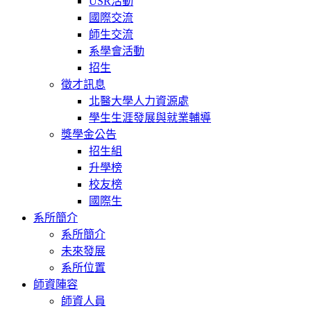
USR活動
國際交流
師生交流
系學會活動
招生
徵才訊息
北醫大學人力資源處
學生生涯發展與就業輔導
獎學金公告
招生組
升學榜
校友榜
國際生
系所簡介
系所簡介
未來發展
系所位置
師資陣容
師資人員