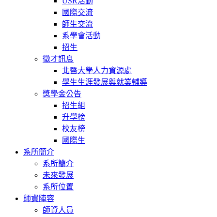
USR活動
國際交流
師生交流
系學會活動
招生
徵才訊息
北醫大學人力資源處
學生生涯發展與就業輔導
獎學金公告
招生組
升學榜
校友榜
國際生
系所簡介
系所簡介
未來發展
系所位置
師資陣容
師資人員