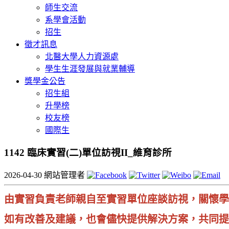
師生交流
系學會活動
招生
徵才訊息
北醫大學人力資源處
學生生涯發展與就業輔導
獎學金公告
招生組
升學榜
校友榜
國際生
1142 臨床實習(二)單位訪視II_維育診所
2026-04-30
網站管理者
由實習負責老師親自至實習單位座談訪視，關懷學
如有改善及建議，也會儘快提供解決方案，共同提