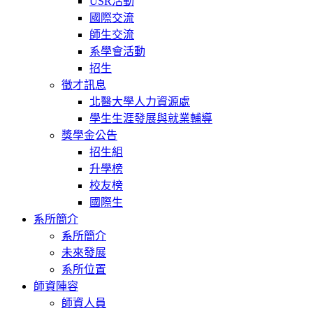
USR活動
國際交流
師生交流
系學會活動
招生
徵才訊息
北醫大學人力資源處
學生生涯發展與就業輔導
獎學金公告
招生組
升學榜
校友榜
國際生
系所簡介
系所簡介
未來發展
系所位置
師資陣容
師資人員