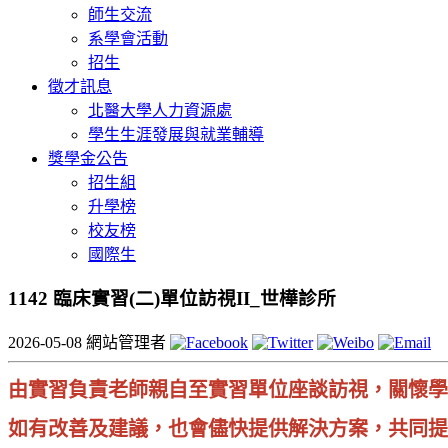
師生交流
系學會活動
招生
徵才訊息
北醫大學人力資源處
學生生涯發展與就業輔導
獎學金公告
招生組
升學榜
校友榜
國際生
1142 臨床實習(二)單位訪視II_世樺診所
2026-05-08
網站管理者
由實習負責老師親自至實習單位座談訪視，關懷學
如有改善及建議，也會儘快提供解決方案，共同提