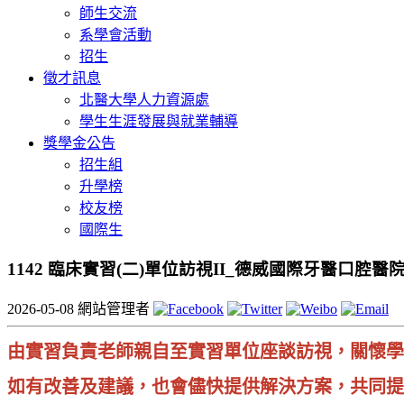
師生交流
系學會活動
招生
徵才訊息
北醫大學人力資源處
學生生涯發展與就業輔導
獎學金公告
招生組
升學榜
校友榜
國際生
1142 臨床實習(二)單位訪視II_德威國際牙醫口腔醫
2026-05-08
網站管理者
由實習負責老師親自至實習單位座談訪視，關懷學
如有改善及建議，也會儘快提供解決方案，共同提