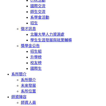
USR活動
國際交流
師生交流
系學會活動
招生
徵才訊息
北醫大學人力資源處
學生生涯發展與就業輔導
獎學金公告
招生組
升學榜
校友榜
國際生
系所簡介
系所簡介
未來發展
系所位置
師資陣容
師資人員