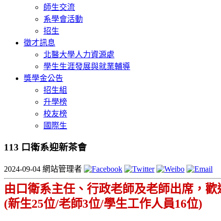
師生交流
系學會活動
招生
徵才訊息
北醫大學人力資源處
學生生涯發展與就業輔導
獎學金公告
招生組
升學榜
校友榜
國際生
113 口衛系迎新茶會
2024-09-04
網站管理者
由口衛系主任
、
行政老師及老師出席
，
歡
(
新生
25
位
/
老師
3
位
/
學生工作人員
16
位
)