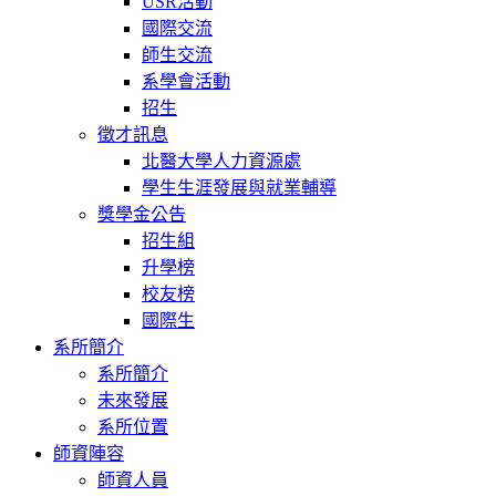
USR活動
國際交流
師生交流
系學會活動
招生
徵才訊息
北醫大學人力資源處
學生生涯發展與就業輔導
獎學金公告
招生組
升學榜
校友榜
國際生
系所簡介
系所簡介
未來發展
系所位置
師資陣容
師資人員