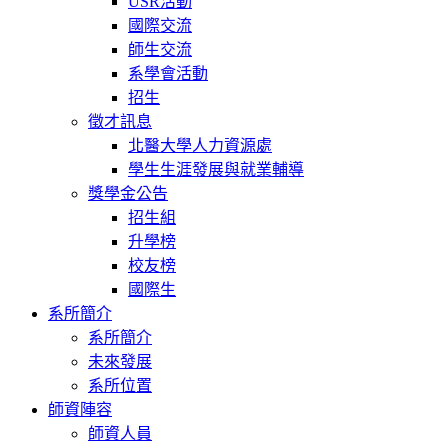
USR活動
國際交流
師生交流
系學會活動
招生
徵才訊息
北醫大學人力資源處
學生生涯發展與就業輔導
獎學金公告
招生組
升學榜
校友榜
國際生
系所簡介
系所簡介
未來發展
系所位置
師資陣容
師資人員