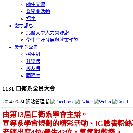
師生交流
系學會活動
招生
徵才訊息
北醫大學人力資源處
學生生涯發展與就業輔導
獎學金公告
招生組
升學榜
校友榜
國際生
1131 口衛系全員大會
2024-09-24
網站管理者
由第
13
屆口衛系學會主辦。
宣導系學會規劃的精彩活動
、
I
G
臉書粉絲
老師出席
4
位
/
學生
42
位
，
氣氛很歡樂。