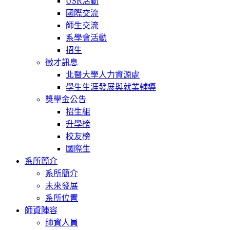
USR活動
國際交流
師生交流
系學會活動
招生
徵才訊息
北醫大學人力資源處
學生生涯發展與就業輔導
獎學金公告
招生組
升學榜
校友榜
國際生
系所簡介
系所簡介
未來發展
系所位置
師資陣容
師資人員