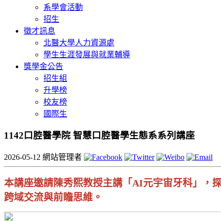
系學會活動
招生
徵才訊息
北醫大學人力資源處
學生生涯發展與就業輔導
獎學金公告
招生組
升學榜
校友榜
國際生
1142口腔醫學院 智慧口腔醫學生態系系列講座
2026-05-12
網站管理者
本講座邀請陳秀熙教授主講「
AI
元宇宙牙科」，
跨域交流與前瞻思維。