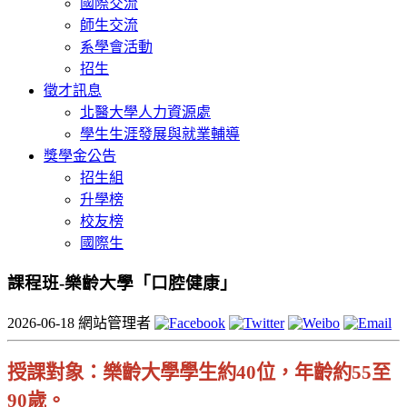
國際交流
師生交流
系學會活動
招生
徵才訊息
北醫大學人力資源處
學生生涯發展與就業輔導
獎學金公告
招生組
升學榜
校友榜
國際生
課程班-樂齡大學「口腔健康」
2026-06-18
網站管理者
授課對象：樂齡大學學生約
40
位，年齡約
55
至
90
歲。