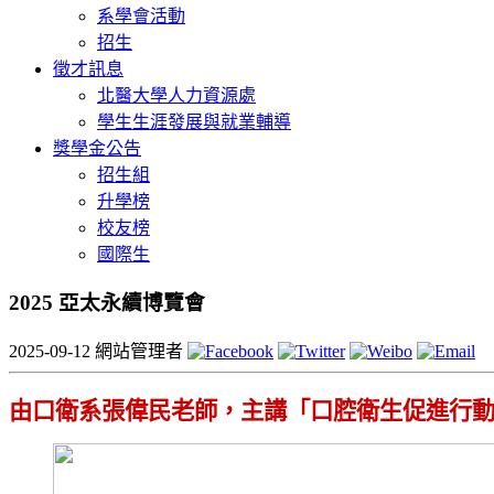
系學會活動
招生
徵才訊息
北醫大學人力資源處
學生生涯發展與就業輔導
獎學金公告
招生組
升學榜
校友榜
國際生
2025 亞太永續博覽會
2025-09-12
網站管理者
由口衛系張偉民老師，主講「口腔衛生促進行