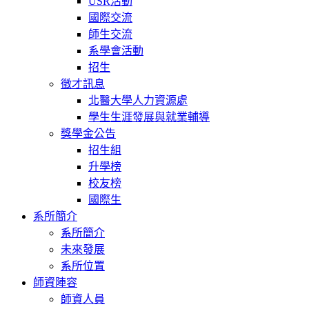
USR活動
國際交流
師生交流
系學會活動
招生
徵才訊息
北醫大學人力資源處
學生生涯發展與就業輔導
獎學金公告
招生組
升學榜
校友榜
國際生
系所簡介
系所簡介
未來發展
系所位置
師資陣容
師資人員