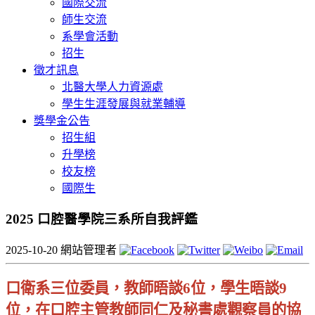
國際交流
師生交流
系學會活動
招生
徵才訊息
北醫大學人力資源處
學生生涯發展與就業輔導
獎學金公告
招生組
升學榜
校友榜
國際生
2025 口腔醫學院三系所自我評鑑
2025-10-20
網站管理者
口衛系三位委員，教師晤談
6
位，學生晤談
9
位，在口腔主管教師同仁及秘書處觀察員的協