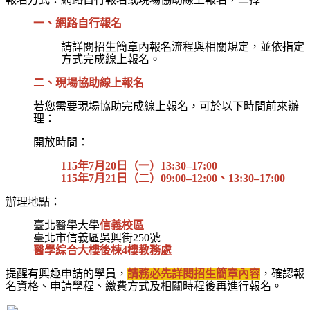
一、網路自行報名
請詳閱招生簡章內報名流程與相關規定，並依指定
方式完成線上報名。
二、現場協助線上報名
若您需要現場協助完成線上報名，可於以下時間前來辦
理：
開放時間：
115
年
7
月
20
日（一）
13:30–17:00
115
年
7
月
21
日（二）
09:00–12:00
、
13:30–17:00
辦理地點：
臺北醫學大學
信義校區
臺北市信義區吳興街
250
號
醫學綜合大樓後棟
4
樓教務處
提醒有興趣申請的學員，
請務必先詳閱招生簡章內容
，確認報
名資格、申請學程、繳費方式及相關時程後再進行報名。