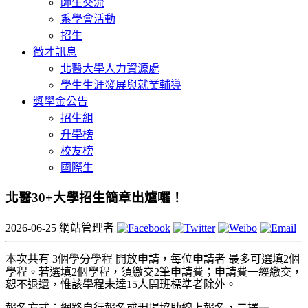
師生交流
系學會活動
招生
徵才訊息
北醫大學人力資源處
學生生涯發展與就業輔導
獎學金公告
招生組
升學榜
校友榜
國際生
北醫30+大學招生簡章出爐囉！
2026-06-25
網站管理者
本次共有
3
個學分學程
開放申請，每位申請者
最多可選填
2
個
學程。若選填
2
個學程，須繳交
2
筆申請費；申請費一經繳交，
恕不退還，惟該學程未達
15
人開班標準者除外。
報名方式：網路自行報名或現場協助線上報名，二擇一