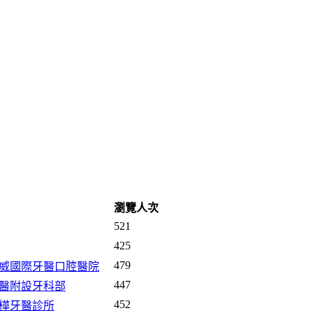
瀏覽人次
521
425
479
-德威國際牙醫口腔醫院
447
北醫附設牙科部
452
世樺牙醫診所