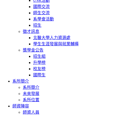
USR活動
國際交流
師生交流
系學會活動
招生
徵才訊息
北醫大學人力資源處
學生生涯發展與就業輔導
獎學金公告
招生組
升學榜
校友榜
國際生
系所簡介
系所簡介
未來發展
系所位置
師資陣容
師資人員