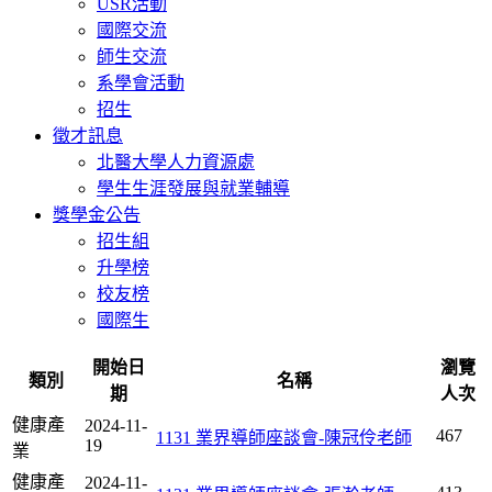
USR活動
國際交流
師生交流
系學會活動
招生
徵才訊息
北醫大學人力資源處
學生生涯發展與就業輔導
獎學金公告
招生組
升學榜
校友榜
國際生
開始日
瀏覽
類別
名稱
期
人次
健康產
2024-11-
467
1131 業界導師座談會-陳冠伶老師
19
業
健康產
2024-11-