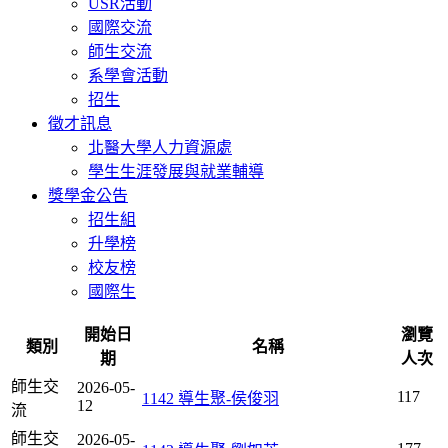
USR活動
國際交流
師生交流
系學會活動
招生
徵才訊息
北醫大學人力資源處
學生生涯發展與就業輔導
獎學金公告
招生組
升學榜
校友榜
國際生
開始日
瀏覽
類別
名稱
期
人次
師生交
2026-05-
117
1142 導生聚-侯俊羽
12
流
師生交
2026-05-