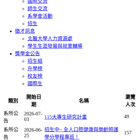
國際交流
師生交流
系學會活動
招生
徵才訊息
北醫大學人力資源處
學生生涯發展與就業輔導
獎學金公告
招生組
升學榜
校友榜
國際生
開始日
瀏覽
類別
名稱
期
人次
系所公
2026-07-
49
115大專生研究計畫
03
告
系所公
招生中~ 全人口腔健康與樂齡照護
2026-06-
157
25
告
學分學程專班！