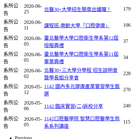
系所公
2026-06-
179
北醫30+大學招生簡章出爐囉！
25
告
系所公
2026-06-
106
課程班-樂齡大學「口腔健康」
11
告
系所公
臺北醫學大學口腔衛生學系第12屆
2026-06-
37
05
告
授服典禮
系所公
臺北醫學大學口腔衛生學系第11屆
2026-06-
34
05
告
畢業典禮
系所公
北醫30+三大學分學程 招生說明會
2026-06-
228
02
告
曁學長姐分享會
系所公
1142 國內多元健康產業實習學生甄
2026-05-
270
12
告
選
系所公
2026-05-
240
1142 臨床實習(二)返校分享
06
告
系所公
1142口腔醫學院 智慧口腔醫學生態
2026-05-
115
05
告
系系列講座
Previous