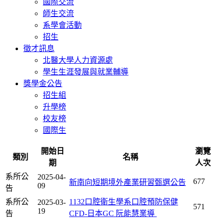
國際交流
師生交流
系學會活動
招生
徵才訊息
北醫大學人力資源處
學生生涯發展與就業輔導
獎學金公告
招生組
升學榜
校友榜
國際生
開始日
瀏覽
類別
名稱
期
人次
系所公
2025-04-
677
新南向短期境外產業研習甄選公告
09
告
系所公
1132口腔衛生學系口腔預防保健
2025-03-
571
19
告
CFD-⽇本GC 阮能慧業導