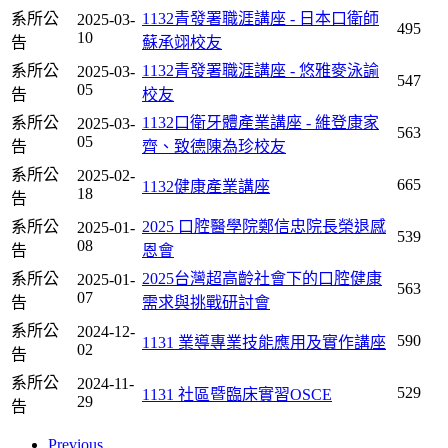
系所公
1132青發署職涯講座 - 日本口衛師
2025-03-
495
10
告
蘇承翊校友
系所公
1132青發署職涯講座 - 悠雅麥泳諭
2025-03-
547
05
告
校友
系所公
1132口衛牙體產業講座 - 維登康家
2025-03-
563
05
告
齊、致德陳為珍校友
系所公
2025-02-
665
1132健康產業講座
18
告
系所公
2025 口腔醫學院鄭信忠院長榮退感
2025-01-
539
08
告
恩會
系所公
2025台灣超高齡社會下的口腔健康
2025-01-
563
07
告
需求與挑戰研討會
系所公
2024-12-
590
1131 業導專業技能應用及實作講座
02
告
系所公
2024-11-
529
1131 社區暨臨床實習OSCE
29
告
Previous