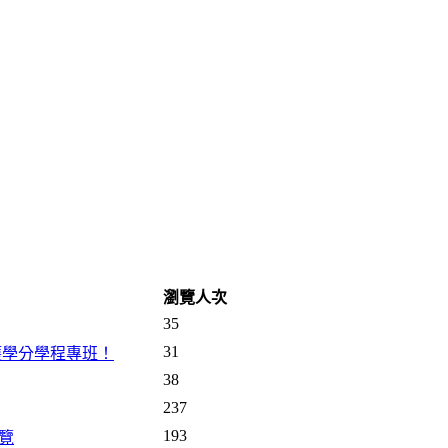
瀏覽人次
35
31
護學分學程專班！
38
237
193
導覽