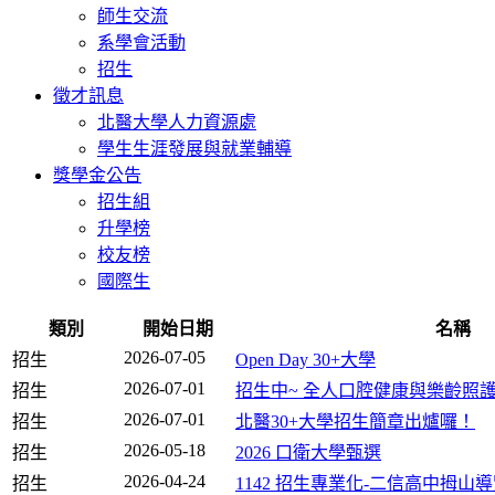
師生交流
系學會活動
招生
徵才訊息
北醫大學人力資源處
學生生涯發展與就業輔導
獎學金公告
招生組
升學榜
校友榜
國際生
類別
開始日期
名稱
2026-07-05
招生
Open Day 30+大學
2026-07-01
招生
招生中~ 全人口腔健康與樂齡照
2026-07-01
招生
北醫30+大學招生簡章出爐囉！
2026-05-18
招生
2026 口衛大學甄選
2026-04-24
招生
1142 招生專業化-二信高中拇山