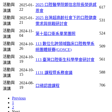
活動與
2025 口腔醫學院鄭信忠院長榮退感
2025-01-
617
22
演講
恩會
活動與
2025 台灣超高齡社會下的口腔健康
2025-01-
531
21
演講
需求與挑戰研討會
活動與
2024-11-
524
第十屆口衛系畢業團照
04
演講
活動與
113 數位化跨領域臨床口腔教學系
2024-10-
509
26
演講
統團體競賽(GOSCE)
活動與
2024-10-
561
113 臺灣口腔衛生科學學會研討會
19
演講
活動與
2024-10-
588
1131 課程暨系務會議
15
演講
活動與
2024-08-
706
口掃認證課程
19
演講
Previous
1
2
Next