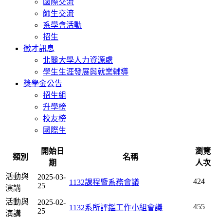
國際交流
師生交流
系學會活動
招生
徵才訊息
北醫大學人力資源處
學生生涯發展與就業輔導
獎學金公告
招生組
升學榜
校友榜
國際生
開始日
瀏覽
類別
名稱
期
人次
活動與
2025-03-
424
1132課程暨系務會議
25
演講
活動與
2025-02-
455
1132系所評鑑工作小組會議
25
演講